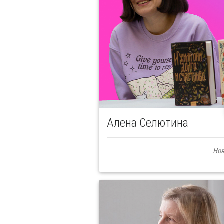
Алена Селютина
Нов