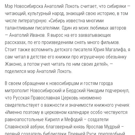
Мэр Новосибирска Анатолий Локоть считает, что сибиряки —
читающий, культурный народ, знающий свою историю, в том
числе литературную: «Сибирь известна многими
талантливыми писателями. Один из моих любимых авторов
— Анатолий Иванов. Я вырос на его захватывающих
рассказах, по его произведениям снять много фильмов.
Стоит также вспомнить детского писателя Юрия Магалифа, я
сам читал в детстве его книжки про игрушечную обезьянку
Жаконю, а потом учил читать по ним своих детей», —
поделился мэр Анатолий Локоть.
В своем обращении к новосибирцам и гостям города
митрополит Новосибирский и Бердский Никодим подчеркнул,
что Русская Православная Церковь неизменно
свидетельствует о важности и значимости книжного учения:
«Именно поэтому в церковном календаре особо чествуются
равноапостольные Кирилл и Мефодий – создатели
Славянской азбуки, благоверный князь Ярослав Мудрый –
первый создатель библиотеки Древней Руси, преподобный